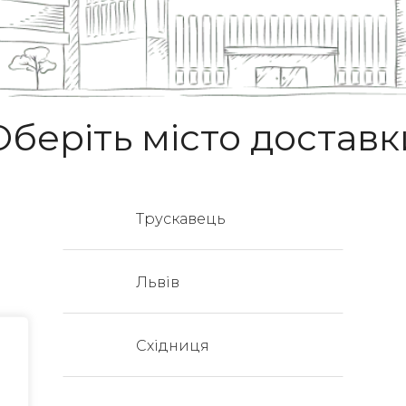
Оберіть місто доставк
типасто
Про нас
Трускавець
Акції
Контакти
Львів
Блог
FAQ
Східниця
Доставка