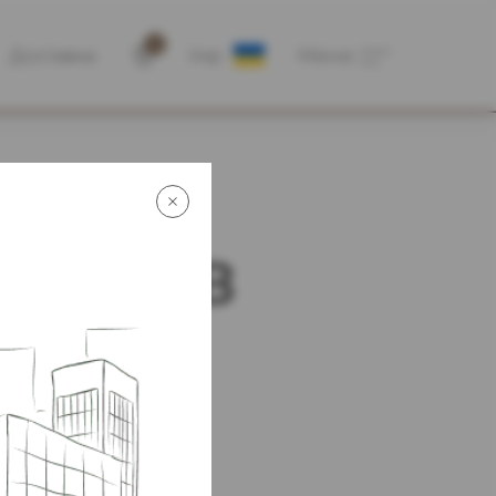
0
Доставка
Укр
Меню
тися в
атіжні системи.