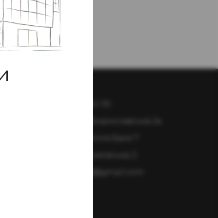
и
+38 096 003 40 30
Трускавець, Бориславська 2а
Східниця, Золота Баня 7
Львів, вул. Краківська, 5
Valentin2903@gmail.com