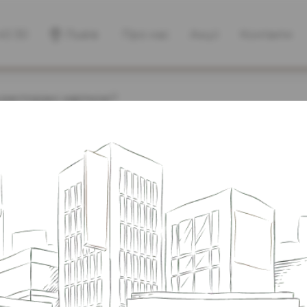
40 30
Львів
Про нас
Акції
Контакти
 ресторані карткою?
а розрахува
ні карткою?
ату готівкою, банківською карткою та через пл