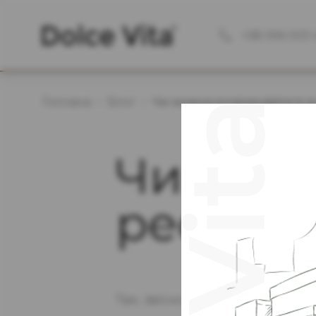
+38 096 003 
Головна
Блог
Чи можна розрахуватися в
Чи можн
рестора
Так, звісно. Ми приймаємо опл