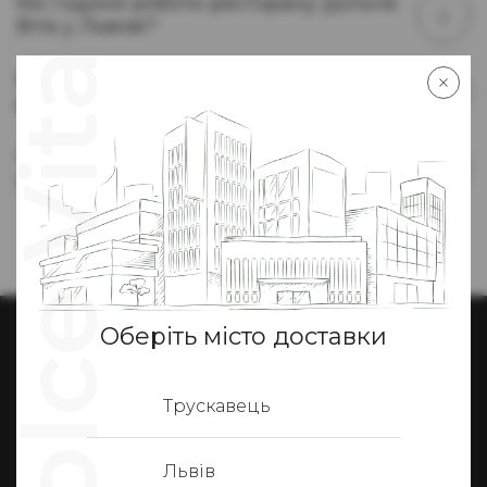
Які години роботи ресторану Дольче
Віта у Львові?
Як можна забронювати столик у
ресторані?
Чи є можливість замовити їжу у Львові
з собою?
Оберіть місто доставки
Трускавець
Ми у соцмережах
Львів