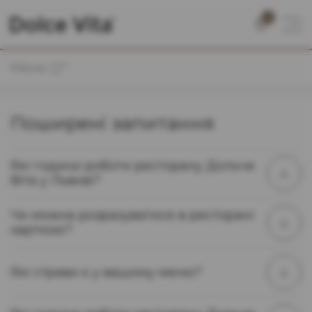
0
Меню
Поширені запитання
Які години роботи ресторану Дольче
Віта у Львові?
Чи можна розрахуватися в ресторані
карткою?
Які страви є у вашому меню?