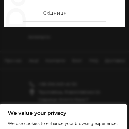
Східниця
Антипасто
Про нас
Акції
Контакти
Блог
FAQ
Доставка
+38 096 003 40 30
Трускавець, Бориславська 2а
Східниця, Золота Баня 7
Львів, вул. Краківська, 5
We value your privacy
Valentin2903@gmail.com
We use cookies to enhance your browsing experience,