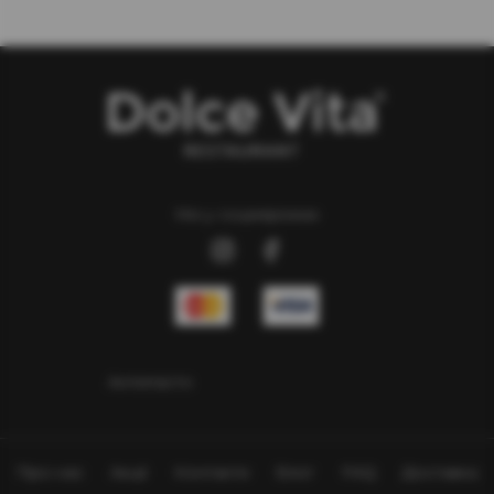
Ми у соцмережах
Антипасто
Про нас
Акції
Контакти
Блог
FAQ
Доставка