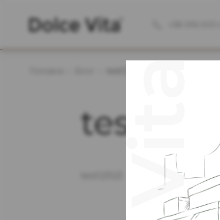
+38 096 003 
Головна
Блог
test123123
test1231
test123123