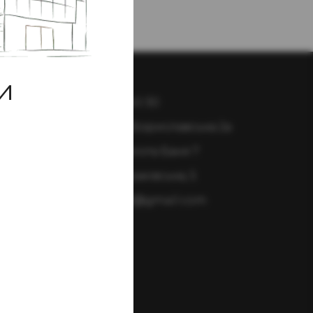
и
+38 096 003 40 30
Трускавець, Бориславська 2а
Східниця, Золота Баня 7
Львів, вул. Краківська, 5
Valentin2903@gmail.com